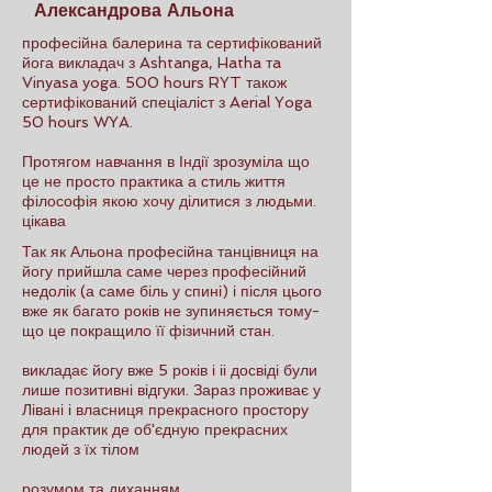
Александрова Альона
професійна балерина та сертифікований
йога викладач з Ashtanga, Hatha тa
Vinyasa yoga. 500 hours RYT також
сертифікований спеціаліст з Aerial Yoga
50 hours WYA.
Протягом навчання в Індії зрозуміла що
це не просто практика а стиль життя
філософія якою хочу ділитися з людьми.
цікава
Так як Альона професійна танцівниця на
йогу прийшла саме через професійний
недолік (а саме біль у спині) і після цього
вже як багато років не зупиняється тому-
що це покращило її фізичний стан.
викладає йогу вже 5 років і іі досвіді були
лише позитивні відгуки. Зараз проживає у
Лівані і власниця прекрасного простору
для практик де об'єдную прекрасних
людей з їх тілом
розумом та диханням.