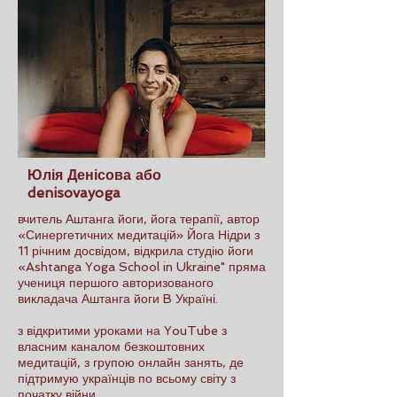
Юлія Денісова або
denisovayoga
вчитель Аштанга йоги, йога терапії, автор
«Синергетичних медитацій» Йога Нідри з
11 річним досвідом, відкрила студію йоги
«Ashtanga Yoga School in Ukraine" пряма
учениця першого авторизованого
викладача Аштанга йоги B Україні.
з відкритими уроками на YouTube з
власним каналом безкоштовних
медитацій, з групою онлайн занять, де
підтримую українців по всьому світу з
початку війни