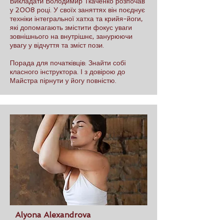
Викладати Володимир Ткаченко розпочав
у 2008 році. У своїх заняттях він поєднує
техніки інтегральної хатха та крийя-йоги,
які допомагають змістити фокус уваги
зовнішнього на внутрішнє, занурюючи
увагу у відчуття та зміст пози.
Порада для початківців: Знайти собі
класного інструктора. І з довірою до
Майстра пірнути у йогу повністю.
Alyona Alexandrova