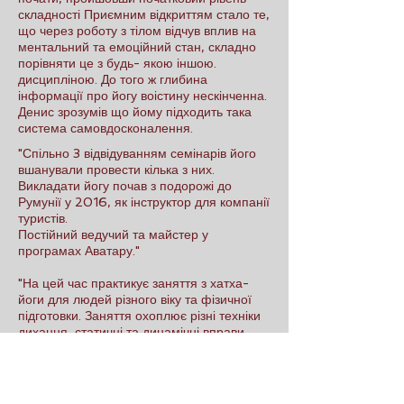
складності Приємним відкриттям стало те,
що через роботу з тілом відчув вплив на
ментальний та емоційний стан, складно
порівняти це з будь- якою іншою.
дисципліною. До того ж глибина
інформації про йогу воістину нескінченна.
Денис зрозумів що йому підходить така
система самовдосконалення.
"Спільно 3 відвідуванням семінарів його
вшанували провести кілька з них.
Викладати йогу почав з подорожі до
Румунії у 2016, як інструктор для компанії
туристів.
Постійний ведучий та майстер у
програмах Аватару."
"На цей час практикує заняття з хатха-
йоги для людей різного віку та фізичної
підготовки. Заняття охоплює різні техніки
дихання, статичні та динамічні вправи,
розтяжку, розслаблення."
Денис викладає:
Хатха-йога у Чернігівському стилі.