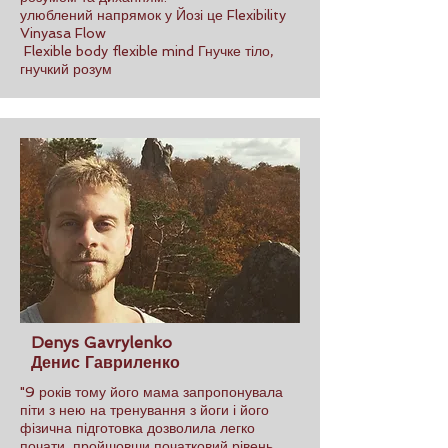
улюблений напрямок у Йозі це Flexibility
Vinyasa Flow
Flexible body flexible mind Гнучке тіло,
гнучкий розум
Denys Gavrylenko
Денис Гавриленко
"9 років тому його мама запропонувала
піти з нею на тренування з йоги і його
фізична підготовка дозволила легко
почати, пройшовши початковий рівень